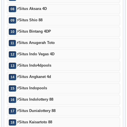
⚡
Situs Aksara 4D
08
⚡
Situs Shio 88
09
⚡
Situs Bintang 4DP
10
⚡
Situs Anugerah Toto
11
⚡
Situs Indo Vegas 4D
12
⚡
Situs Indo4dpools
13
⚡
Situs Angkanet 4d
14
⚡
Situs Indopools
15
⚡
Situs Indolottery 88
16
⚡
Situs Dunialottery 88
17
⚡
Situs Kaisartoto 88
18