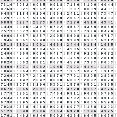
1
8
4
2
6
1
2
0
3
3
3
7
8
5
4
6
4
8
8
7
9
5
8
4
3
3
2
9
9
9
8
8
2
4
6
7
3
1
6
7
2
0
3
2
5
6
0
8
5
4
0
9
1
8
9
7
1
3
6
9
3
1
0
9
9
4
0
4
4
8
8
7
6
3
9
5
8
2
1
3
9
2
6
2
8
0
7
2
1
3
1
2
8
7
6
0
8
0
9
9
4
4
0
1
1
6
4
8
8
7
1
1
8
4
3
6
2
0
6
6
3
9
6
4
1
2
4
1
1
2
8
0
7
5
3
7
3
4
7
2
1
2
9
7
7
2
3
5
7
3
5
1
6
5
2
4
5
8
0
8
2
5
6
7
4
6
4
1
5
6
8
4
8
3
2
0
8
8
8
7
6
2
3
7
1
2
5
7
3
1
9
4
8
8
7
7
1
7
6
4
4
5
1
0
1
4
3
4
1
5
1
4
4
6
1
2
8
0
5
5
1
3
0
7
7
8
7
0
2
2
4
5
6
7
4
4
3
5
9
5
9
8
6
0
6
7
5
7
2
9
6
0
7
2
9
0
8
1
6
7
7
0
9
3
3
1
2
4
7
2
7
9
3
6
9
8
4
2
6
8
4
0
9
9
9
5
4
5
7
3
8
2
5
7
3
2
9
9
5
5
5
6
9
8
8
6
1
6
9
6
4
7
1
7
8
3
9
4
6
1
3
0
6
1
7
5
2
4
0
4
3
2
6
0
6
9
1
9
9
9
0
9
8
7
6
6
2
1
2
3
1
5
1
8
9
2
1
0
1
1
3
0
9
1
1
4
6
6
4
1
2
4
4
4
8
0
1
8
4
3
1
9
3
5
8
2
0
0
7
7
0
4
1
8
9
0
7
0
4
4
5
8
5
1
6
4
9
9
5
5
5
1
7
2
9
2
6
9
3
3
2
4
9
6
6
4
9
6
9
6
9
0
8
6
5
0
4
3
7
1
8
4
7
6
4
9
2
5
5
1
9
6
7
2
9
6
1
0
5
5
4
7
3
3
6
8
5
2
6
8
0
4
5
5
1
1
4
5
9
5
2
1
6
8
5
2
8
1
0
1
8
8
2
0
2
5
0
6
2
8
8
8
2
1
3
8
6
7
9
7
4
5
7
0
7
7
3
8
3
2
8
6
0
3
3
5
4
0
6
6
5
2
7
1
8
4
9
8
2
1
1
0
4
5
9
7
0
2
3
5
4
1
4
1
5
1
1
8
1
9
3
8
6
6
3
0
8
6
4
1
2
5
6
0
6
4
2
4
2
6
1
2
5
7
3
6
0
7
7
5
3
9
1
2
3
7
2
6
6
3
0
6
0
7
7
2
4
2
0
2
8
8
7
0
7
7
7
0
1
1
5
2
0
5
5
2
8
2
0
2
6
8
9
4
4
0
4
4
2
6
2
8
4
2
6
8
8
0
8
8
6
0
0
7
7
2
8
9
2
2
8
8
2
0
2
7
1
4
5
9
3
0
7
4
2
3
2
9
0
9
5
3
0
1
1
1
5
7
9
7
6
5
0
1
1
0
8
6
5
2
0
6
7
0
7
9
3
6
5
2
2
0
9
1
1
1
4
1
7
8
4
7
2
8
1
8
1
6
7
4
4
2
7
6
4
3
7
7
9
7
6
8
5
1
6
8
5
7
7
5
7
4
6
4
1
9
8
1
1
2
9
6
7
5
3
5
7
9
5
5
2
5
4
3
7
4
5
0
5
5
4
6
2
9
2
7
7
9
8
8
6
7
9
2
2
5
1
3
0
3
4
6
1
3
4
0
7
9
0
9
8
3
9
5
5
4
9
9
5
5
8
5
8
6
5
8
9
8
5
4
9
6
6
5
2
0
5
9
9
9
7
0
3
8
2
9
3
3
8
2
4
4
6
8
5
9
0
2
4
6
6
0
7
7
5
3
1
5
8
4
5
3
0
3
3
5
1
2
9
2
8
0
4
8
3
2
2
8
6
5
7
7
6
4
1
6
3
2
8
1
1
2
9
6
6
4
9
2
5
7
1
7
9
1
1
6
4
6
2
8
6
2
4
0
4
5
0
9
2
2
4
3
6
4
1
6
6
4
5
9
6
0
5
6
2