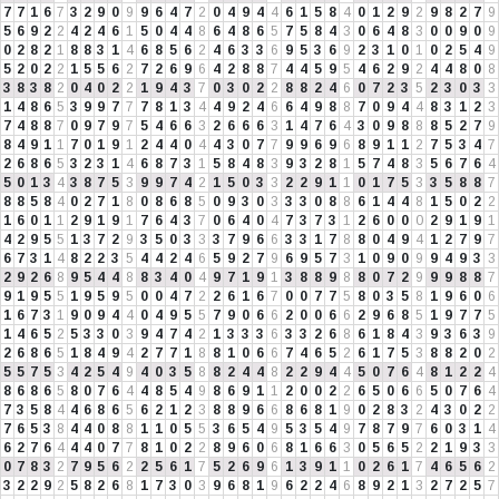
7
7
1
6
7
3
2
9
0
9
9
6
4
7
2
0
4
9
4
4
6
1
5
8
4
0
1
2
9
2
9
8
2
7
9
5
6
9
2
2
4
2
4
6
1
5
0
4
4
8
6
4
8
6
5
7
5
8
4
3
0
6
4
8
3
0
0
9
0
9
0
2
8
2
1
8
8
3
1
4
6
8
5
6
2
4
6
3
3
6
9
5
3
6
9
2
3
1
0
1
0
2
5
4
9
5
2
0
2
2
1
5
5
6
2
7
2
6
9
6
4
2
8
8
7
4
4
5
9
5
4
6
2
9
2
4
4
8
0
8
3
8
3
8
2
0
4
0
2
2
1
9
4
3
7
0
3
0
2
2
8
8
2
4
6
0
7
2
3
5
2
3
0
3
3
1
4
8
6
5
3
9
9
7
7
7
8
1
3
4
4
9
2
4
6
6
4
9
8
8
7
0
9
4
4
8
3
1
2
3
7
4
8
8
7
0
9
7
9
7
5
4
6
6
3
2
6
6
6
3
1
4
7
6
4
3
0
9
8
8
8
5
2
7
9
8
4
9
1
1
7
0
1
9
1
2
4
4
0
4
4
3
0
7
7
9
9
6
9
6
8
9
1
1
2
7
5
3
4
7
2
6
8
6
5
3
2
3
1
4
6
8
7
3
1
5
8
4
8
3
9
3
2
8
1
5
7
4
8
3
5
6
7
6
4
5
0
1
3
4
3
8
7
5
3
9
9
7
4
2
1
5
0
3
3
2
2
9
1
1
0
1
7
5
3
3
5
8
8
7
8
8
5
8
4
0
2
7
1
8
0
8
6
8
5
0
9
3
0
3
3
3
0
8
8
6
1
4
4
8
1
5
0
2
2
1
6
0
1
1
2
9
1
9
1
7
6
4
3
7
0
6
4
0
4
7
3
7
3
1
2
6
0
0
0
2
9
1
9
1
4
2
9
5
5
1
3
7
2
9
3
5
0
3
3
3
7
9
6
6
3
3
1
7
8
8
0
4
9
4
1
2
7
9
7
6
7
3
1
4
8
2
2
3
5
4
4
2
4
6
5
9
2
7
9
6
9
5
7
3
1
0
9
0
9
9
4
9
3
3
2
9
2
6
8
9
5
4
4
8
8
3
4
0
4
9
7
1
9
1
3
8
8
9
8
8
0
7
2
9
9
9
8
8
7
9
1
9
5
5
1
9
5
9
5
0
0
4
7
2
2
6
1
6
7
0
0
7
7
5
8
0
3
5
8
1
9
6
0
6
1
6
7
3
1
9
0
9
4
4
0
4
9
5
5
7
9
0
6
6
2
0
0
6
6
2
9
6
8
5
1
9
7
7
5
1
4
6
5
2
5
3
3
0
3
9
4
7
4
2
1
3
3
3
6
3
3
2
6
8
6
1
8
4
3
9
3
6
3
9
2
6
8
6
5
1
8
4
9
4
2
7
7
1
8
8
1
0
6
6
7
4
6
5
2
6
1
7
5
3
8
8
2
0
2
5
5
7
5
3
4
2
5
4
9
4
0
3
5
8
8
2
4
4
8
2
2
9
4
4
5
0
7
6
4
8
1
2
2
4
8
6
8
6
5
8
0
7
6
4
4
8
5
4
9
8
6
9
1
1
2
0
0
2
2
6
5
0
6
6
5
0
7
6
4
7
3
5
8
4
4
6
8
6
5
6
2
1
2
3
8
8
9
6
6
8
6
8
1
9
0
2
8
3
2
4
3
0
2
2
7
6
5
3
8
4
4
0
8
8
1
1
0
5
5
3
6
5
4
9
5
3
5
4
9
7
8
7
9
7
6
0
3
1
4
6
2
7
6
4
4
4
0
7
7
8
1
0
2
2
8
9
6
0
6
8
1
6
6
3
0
5
6
5
2
2
1
9
3
3
0
7
8
3
2
7
9
5
6
2
2
5
6
1
7
5
2
6
9
6
1
3
9
1
1
0
2
6
1
7
4
6
5
6
2
3
2
2
9
2
5
8
2
6
8
1
7
3
0
3
9
6
8
1
9
6
2
2
4
6
8
9
2
1
3
2
7
2
5
7