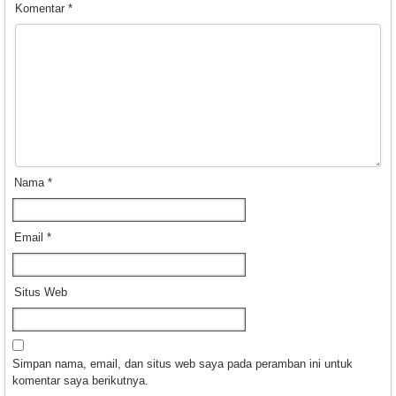
Komentar
*
Nama
*
Email
*
Situs Web
Simpan nama, email, dan situs web saya pada peramban ini untuk
komentar saya berikutnya.