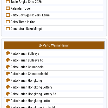
Table Angka Shio 2026
Kalender Togel
Paito Sdy Sgp Hk Versi Lama
Paito Three In One
Generator | Buku Mimpi
📝 Paito Warna Harian
Paito Harian Bullseye
Paito Harian Bullseye 6d
Paito Harian Chinapools
Paito Harian Chinapools 6d
Paito Harian Hongkong
Paito Harian Hongkong Lottery
Paito Harian Hongkong Lottery 6d
Paito Harian Hongkong Lotto
Paito Harian Hongkong Pools 6d