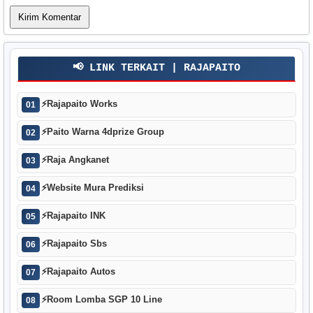
📢 LINK TERKAIT | RAJAPAITO
⚡
Rajapaito Works
01
⚡
Paito Warna 4dprize Group
02
⚡
Raja Angkanet
03
⚡
Website Mura Prediksi
04
⚡
Rajapaito INK
05
⚡
Rajapaito Sbs
06
⚡
Rajapaito Autos
07
⚡
Room Lomba SGP 10 Line
08