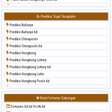
Paito Harian Japan
Paito Harian Japan 6d
📝 Prediksi Togel Terupdate
Paito Harian Korea
Prediksi Bullseye
Paito Harian Kuda Lari
Prediksi Bullseye 6d
Paito Harian Magnum Cambodia
Prediksi Chinapools
Paito Harian Nagoya
Prediksi Chinapools 6d
Paito Harian New York Midday
Prediksi Hongkong
Paito Harian North Carolina Day
Prediksi Hongkong Lottery
Paito Harian Pcso
Prediksi Hongkong Lottery 6d
Paito Harian Pennsylvania Day
Prediksi Hongkong Lotto
Paito Harian Sao Paulo
Prediksi Hongkong Pools 6d
Paito Harian Singapore
Prediksi Japan
Paito Harian Sydney
Prediksi Japan 6d
Paito Harian Sydney Lottery
⚽ Bola Fortunes Gabungan
Prediksi Korea
Paito Harian Sydney Lottery 6d
Fortunes Sd 6d Vs Hk 6d
Prediksi Kuda Lari
Paito Harian Sydney Lotto