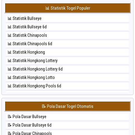
⚽ Bola Hitam Japan 6d
⚽ Bola Merah Sydney Lotto
📊 Statistik Togel Populer
⚽ Bola Hitam Korea
⚽ Bola Merah Sydney Pools 6d
📊 Statistik Bullseye
⚽ Bola Hitam Kuda Lari
⚽ Bola Merah Taipei
📊 Statistik Bullseye 6d
⚽ Bola Hitam Magnum Cambodia
⚽ Bola Merah Taiwan
📊 Statistik Chinapools
⚽ Bola Hitam Nagoya
📊 Statistik Chinapools 6d
⚽ Bola Hitam North Carolina Day
📊 Statistik Hongkong
⚽ Bola Hitam Pcso
📊 Statistik Hongkong Lottery
⚽ Bola Hitam Sao Paulo
📊 Statistik Hongkong Lottery 6d
⚽ Bola Hitam Singapore
📊 Statistik Hongkong Lotto
⚽ Bola Hitam Sydney
📊 Statistik Hongkong Pools 6d
⚽ Bola Hitam Sydney Lottery
📊 Statistik Japan
⚽ Bola Hitam Sydney Lottery 6d
📊 Statistik Japan 6d
⚽ Bola Hitam Sydney Lotto
📝 Pola Dasar Togel Otomatis
📊 Statistik Korea
⚽ Bola Hitam Sydney Pools 6d
📝 Pola Dasar Bullseye
📊 Statistik Kuda Lari
⚽ Bola Hitam Taipei
📝 Pola Dasar Bullseye 6d
📊 Statistik Magnum Cambodia
⚽ Bola Hitam Taiwan
📝 Pola Dasar Chinapools