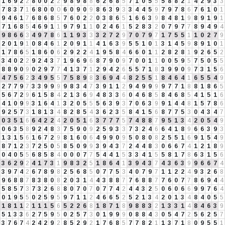
1
6
9
2
2
8
0
0
2
2
9
8
9
8
8
6
2
6
8
5
7
1
0
5
5
5
8
8
2
1
4
2
9
3
3
7
8
3
7
1
6
8
0
0
0
6
0
9
0
9
8
6
3
9
3
3
4
4
5
9
7
9
7
8
6
7
6
1
0
1
9
4
6
1
7
6
8
6
8
5
7
6
0
2
2
0
3
8
6
5
1
6
6
3
9
8
4
8
1
9
8
9
1
9
1
7
1
6
8
5
4
6
9
1
1
9
7
9
1
1
0
2
4
6
1
5
2
8
3
2
0
7
9
7
7
8
9
4
9
4
9
8
6
6
3
4
9
7
8
6
1
1
9
3
3
3
2
7
2
9
7
0
7
9
7
1
7
5
5
1
1
0
2
7
9
2
0
1
9
1
0
8
4
6
1
2
0
9
1
1
4
1
6
3
9
5
5
1
0
1
3
1
4
5
9
8
9
1
0
1
1
7
8
6
5
1
8
6
0
6
2
9
2
2
4
1
9
5
8
4
6
6
0
1
1
2
8
2
8
1
9
2
6
5
2
3
4
0
2
2
9
2
4
3
7
1
9
6
9
6
8
7
9
0
9
7
0
0
1
1
0
0
5
9
5
7
5
0
5
5
8
8
9
0
9
0
2
9
7
7
4
1
3
7
1
2
9
4
2
6
5
5
7
1
8
3
9
9
0
9
7
3
1
5
6
4
7
5
6
2
3
4
9
5
5
7
5
8
9
8
3
6
9
4
4
8
2
5
5
1
8
4
6
4
1
6
5
5
4
9
2
7
7
9
7
3
3
9
9
9
9
8
3
4
7
3
9
1
1
2
9
4
9
9
9
9
7
7
1
8
8
1
8
6
5
5
6
7
2
9
6
1
5
8
4
2
1
3
6
9
4
8
3
3
6
0
4
6
8
5
8
4
6
8
5
4
1
5
1
6
4
1
0
9
9
3
1
6
4
1
3
2
0
5
5
5
6
3
9
3
7
0
6
3
9
9
1
4
4
8
1
5
7
8
6
9
2
5
7
3
1
8
1
3
4
8
2
8
5
4
3
6
2
3
5
8
4
1
5
6
8
7
7
5
3
0
4
3
4
7
0
3
5
1
6
6
4
2
2
4
2
0
5
1
6
3
7
7
7
5
7
4
8
8
7
9
5
1
3
4
2
0
5
4
9
0
6
3
5
8
9
2
4
8
3
7
5
9
0
9
2
5
9
3
3
7
3
2
4
6
6
4
1
8
9
6
6
3
9
3
1
3
1
5
6
1
6
7
2
9
8
1
6
0
6
4
9
9
0
9
5
0
8
0
8
2
5
5
1
6
9
1
5
4
9
8
7
1
2
3
7
2
5
0
5
8
5
0
9
9
3
9
4
3
7
2
4
4
8
3
0
6
6
7
4
1
2
1
8
9
0
4
0
5
5
6
8
5
8
4
0
0
0
7
7
5
4
4
1
5
3
3
4
1
5
5
8
1
7
8
6
3
1
5
6
3
6
2
9
2
4
1
7
3
1
9
8
3
2
5
1
8
6
4
1
3
9
4
3
7
4
3
6
3
9
9
6
6
7
4
3
9
7
4
2
6
7
8
9
8
2
5
6
8
5
0
7
7
5
3
4
0
7
9
7
1
1
2
2
4
9
3
2
6
8
9
6
8
8
7
8
3
8
0
8
2
0
3
1
4
4
3
8
8
7
7
6
8
8
7
7
6
0
7
7
8
6
9
4
4
5
8
5
7
3
7
3
2
6
8
8
0
7
0
7
0
7
7
4
2
4
4
3
2
5
0
6
0
6
6
9
9
7
6
4
0
1
9
5
5
0
2
5
9
5
9
7
1
1
2
4
6
6
5
2
5
2
1
3
4
2
0
1
3
4
8
4
0
5
5
1
8
1
1
2
1
1
1
5
6
5
2
2
6
8
1
8
7
1
8
9
8
8
3
2
1
3
3
1
4
8
4
6
3
9
5
1
3
3
6
2
7
5
9
5
0
2
5
7
3
0
1
9
9
9
0
8
8
4
3
0
5
4
7
2
5
6
2
5
7
3
7
6
7
4
2
4
2
9
2
8
5
2
9
2
1
7
6
8
5
7
7
8
2
1
1
3
7
1
8
0
9
5
5
1