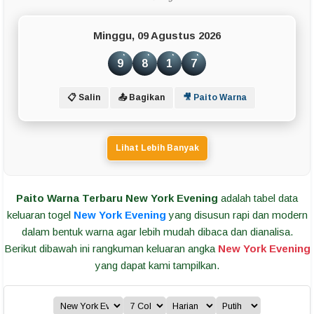
Minggu, 09 Agustus 2026
9
8
1
7
📋 Salin
📤 Bagikan
🎥 Paito Warna
Lihat Lebih Banyak
Paito Warna Terbaru New York Evening
adalah tabel data
keluaran togel
New York Evening
yang disusun rapi dan modern
dalam bentuk warna agar lebih mudah dibaca dan dianalisa.
Berikut dibawah ini rangkuman keluaran angka
New York Evening
yang dapat kami tampilkan.