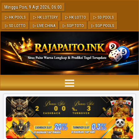
Minggu Pon, 9 Agt 2026, 06:00
▷ HK POOLS
▷ HK LOTTERY
▷ HK LOTTO
▷ SD POOLS
▷ SD LOTTO
▷ LIVE CHINA
▷ SGP TOTO
▷ SGP POOLS