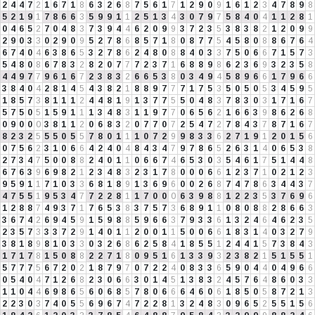
2
4
4
7
2
1
6
7
1
8
6
3
2
6
8
7
5
6
1
7
1
2
9
0
9
1
6
1
2
3
4
7
8
9
8
5
2
1
9
1
7
8
6
6
3
5
9
9
1
1
2
5
1
3
4
3
0
7
9
7
5
8
4
0
4
1
1
2
8
1
0
4
6
5
2
7
0
4
8
3
7
3
9
4
4
6
2
0
9
9
3
7
2
3
5
3
8
3
8
2
1
2
0
9
9
2
9
0
3
3
0
2
9
0
9
5
2
7
8
6
8
5
7
1
8
0
8
7
7
5
4
5
8
0
8
8
6
7
6
4
6
7
4
0
4
6
3
8
6
5
3
2
7
8
6
2
4
8
0
8
8
4
0
3
3
7
5
0
6
6
7
1
5
7
3
5
4
8
0
8
6
7
8
3
2
8
2
0
7
7
7
2
3
7
1
6
8
8
9
8
6
2
3
6
9
3
2
3
5
8
4
4
9
7
7
9
6
1
6
7
2
3
8
3
2
6
6
5
3
8
0
3
4
9
4
5
8
9
6
6
1
7
9
6
6
3
8
4
0
4
2
8
1
4
5
4
3
8
2
1
8
8
9
7
7
7
1
7
5
3
5
0
5
0
5
3
4
5
9
5
1
8
5
7
3
8
1
1
1
2
4
4
8
1
9
1
3
7
7
5
5
0
4
8
3
7
8
3
0
3
1
7
1
6
7
5
7
5
0
5
1
5
9
1
1
1
3
4
8
3
1
1
9
7
7
0
6
5
6
2
1
6
6
3
9
8
6
2
6
8
0
9
0
0
0
3
8
1
1
2
0
6
8
3
2
0
7
7
0
7
2
5
4
7
2
7
8
4
3
7
8
7
1
6
7
8
2
3
2
5
5
5
0
5
5
7
8
0
1
1
1
0
7
2
9
9
8
3
3
6
2
7
1
9
1
2
0
1
5
6
0
7
5
6
2
3
1
0
6
6
4
2
4
0
4
8
4
3
4
7
9
7
8
6
5
2
6
3
1
4
0
6
5
3
8
2
7
3
4
7
5
0
0
8
8
2
4
0
1
1
0
6
6
7
4
6
5
3
0
3
5
4
6
1
7
5
1
4
4
8
6
7
6
3
9
6
9
8
2
1
2
3
4
8
3
2
3
1
7
8
0
0
0
6
6
1
2
3
7
1
0
2
1
2
3
9
5
9
1
1
7
1
0
3
3
6
8
1
8
9
1
3
6
9
6
0
0
2
6
8
7
4
7
8
6
3
4
4
3
7
4
7
5
5
1
9
5
3
4
7
7
2
2
8
1
1
7
0
0
0
6
3
9
8
8
1
2
2
3
5
3
7
6
9
6
1
2
8
8
7
4
9
3
7
1
7
6
5
3
8
3
7
5
7
3
6
8
9
1
1
0
8
0
8
8
2
8
6
6
3
3
6
7
4
2
6
9
4
5
9
1
5
9
8
8
5
9
6
6
3
7
9
3
3
6
1
3
2
4
6
4
6
2
3
5
2
3
5
7
3
3
3
7
2
9
1
4
0
1
1
2
0
0
1
1
5
0
0
6
6
1
8
3
1
4
0
3
2
7
9
3
8
1
8
9
8
1
0
3
3
0
3
2
6
8
6
2
5
8
4
1
8
5
5
1
2
4
4
1
5
7
3
8
4
3
1
7
1
7
8
1
5
0
8
8
2
2
7
1
8
0
9
5
1
6
1
3
3
9
3
2
3
8
2
1
5
1
5
5
1
5
7
7
7
5
6
7
2
0
2
1
8
7
9
7
0
7
2
2
4
0
8
3
3
6
5
9
0
4
4
0
4
9
6
6
0
5
4
0
4
7
1
2
6
8
2
3
0
6
6
3
0
1
4
5
1
3
8
3
2
4
5
7
6
4
8
6
0
3
3
1
1
0
4
4
6
9
8
6
5
6
0
6
8
5
7
8
0
6
6
6
4
6
0
6
1
8
5
0
5
8
7
2
1
3
2
2
3
0
3
7
4
0
5
5
6
9
6
7
4
7
2
2
8
1
3
2
4
8
3
0
9
6
5
2
5
5
1
5
6