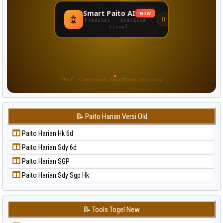
Paito Warna Nagoya
Smart Paito AI
NEW
🤖
Paito Warna New York Midday
Prediksi · Analisis ·
Visual
Paito Warna North Carolina Day
Paito Warna Pcso
Paito Warna Pennsylvania Day
Paito Warna Sao Paulo
Real-time
Terenkripsi
Deep Learning
Paito Warna Singapore
Paito Warna Sydney
📝 Paito Harian Versi Old
Paito Warna Sydney Lottery
Paito Warna Sydney Lottery 6d
Paito Harian Hk 6d
Paito Warna Sydney Lotto
Paito Harian Sdy 6d
Paito Warna Sydney Pools 6d
Paito Harian SGP
Paito Warna Taipei
Paito Harian Sdy Sgp Hk
Paito Warna Taiwan
📝 Tools Togel New