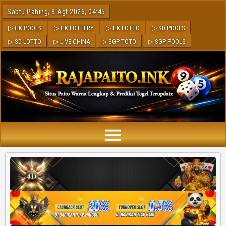
Sabtu Pahing, 8 Agt 2026, 04:45
▷ HK POOLS
▷ HK LOTTERY
▷ HK LOTTO
▷ SD POOLS
▷ SD LOTTO
▷ LIVE CHINA
▷ SGP TOTO
▷ SGP POOLS