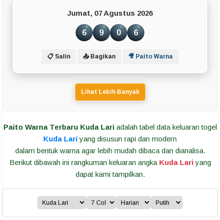
Jumat, 07 Agustus 2026
6
9
0
6
📋 Salin
📤 Bagikan
🎥 Paito Warna
Lihat Lebih Banyak
Paito Warna Terbaru Kuda Lari
adalah tabel data keluaran togel
Kuda Lari
yang disusun rapi dan modern
dalam bentuk warna agar lebih mudah dibaca dan dianalisa.
Berikut dibawah ini rangkuman keluaran angka
Kuda Lari
yang
dapat kami tampilkan.