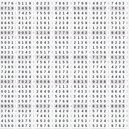
7
8
7
6
4
5
1
1
9
1
0
2
2
3
5
7
8
6
3
9
3
7
9
9
9
4
8
2
7
9
7
4
0
3
3
0
7
1
9
1
3
4
5
5
1
3
9
0
3
3
3
7
0
7
7
5
5
6
9
6
6
9
6
7
4
7
0
1
6
7
8
9
9
1
1
7
4
2
5
7
7
5
5
0
5
6
2
1
4
5
8
6
4
6
1
9
3
2
9
2
2
2
5
3
8
1
3
0
5
5
9
1
1
7
8
1
1
6
1
7
4
0
1
8
9
6
8
1
2
3
0
8
4
7
2
5
5
2
4
6
8
6
6
5
2
4
1
4
0
4
1
5
9
1
1
2
2
3
8
2
0
2
5
9
5
4
8
9
0
9
5
3
1
7
8
6
8
7
3
1
1
7
0
8
8
5
5
6
2
8
8
4
8
3
2
9
4
2
4
6
1
2
3
8
2
7
0
1
0
1
6
5
0
7
7
0
0
5
3
8
1
2
1
6
7
3
7
7
5
3
2
0
4
2
6
8
0
0
1
1
9
4
3
9
3
6
2
1
7
8
7
8
9
2
2
5
4
4
8
3
0
5
8
9
8
3
1
5
1
6
2
8
3
3
6
7
0
5
7
3
5
0
0
1
1
6
1
8
8
7
0
8
4
3
7
5
6
6
5
2
2
1
3
6
9
4
6
4
3
7
8
2
2
4
6
9
1
2
4
6
3
3
4
5
9
9
0
0
5
5
5
0
7
3
1
8
2
5
2
7
1
5
6
3
9
8
5
8
4
3
9
3
3
1
4
7
3
4
3
7
0
5
1
7
8
1
6
1
5
6
3
7
6
7
4
5
0
5
6
2
8
4
6
6
3
0
8
8
2
1
6
1
9
7
7
7
4
4
3
7
6
2
5
6
2
8
0
8
5
4
7
1
7
9
7
6
1
2
1
3
0
9
3
9
3
9
3
3
6
9
7
5
6
7
4
0
1
5
5
1
3
0
8
1
9
9
0
7
7
5
5
2
3
2
5
7
1
9
5
5
0
9
1
6
7
8
3
6
2
8
0
1
7
4
2
6
4
2
9
2
7
7
4
6
1
4
2
7
9
7
7
2
8
4
3
7
8
6
1
7
9
6
7
4
2
0
3
7
3
1
2
7
1
0
1
5
5
7
3
1
0
9
4
6
1
0
1
8
0
8
6
8
8
4
3
9
1
0
3
3
0
5
2
5
7
5
4
1
0
1
3
9
5
3
8
4
4
6
1
7
0
6
3
7
1
7
0
2
2
4
9
0
0
6
6
0
5
7
4
2
6
8
1
5
6
9
2
8
8
7
5
2
0
7
7
3
0
4
4
8
6
1
8
6
5
3
2
6
2
8
7
1
1
3
4
9
1
8
1
9
0
1
5
4
9
8
3
2
2
4
0
0
1
4
5
4
5
2
8
1
2
8
4
9
4
4
3
6
9
6
7
4
3
3
6
8
0
6
8
5
9
6
4
7
2
7
0
8
9
8
3
9
8
5
4
6
6
6
1
7
5
4
0
6
6
3
4
0
4
4
5
9
2
5
7
6
5
6
4
1
0
8
8
6
5
3
5
8
7
6
9
3
8
7
6
8
7
6
8
5
0
9
2
2
4
5
4
5
0
5
5
2
9
2
2
9
9
5
5
1
7
5
6
3
9
6
3
3
2
5
4
0
4
9
4
2
0
3
6
9
6
1
0
6
6
8
0
0
5
5
3
7
6
7
4
9
6
2
9
2
4
2
8
3
2
6
4
2
0
2
0
3
4
8
3
5
7
8
2
1
6
0
3
3
6
2
6
5
3
8
1
7
3
7
1
7
4
6
1
7
0
4
2
1
3
3
1
4
9
4
5
4
0
2
2
2
1
6
2
8
4
1
5
6
2
9
3
7
5
3
6
5
3
0
3
3
8
0
5
5
4
7
5
3
8
7
0
2
4
6
1
5
8
7
6
5
5
6
0
6
6
8
7
2
9
7
9
7
6
4
8
5
2
3
5
0
2
9
5
5
5
3
9
2
2
9
7
6
2
8