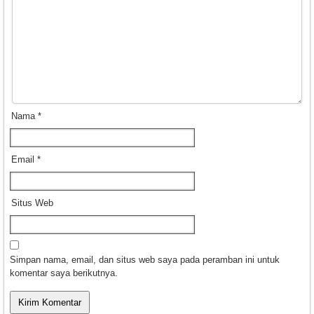
Nama
*
Email
*
Situs Web
Simpan nama, email, dan situs web saya pada peramban ini untuk
komentar saya berikutnya.