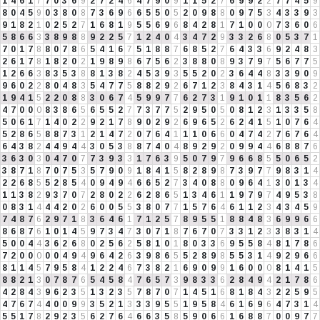
1
4
6
1
7
7
0
3
6
9
2
7
2
4
6
4
7
9
0
9
1
1
5
2
7
6
9
9
2
2
7
7
4
5
9
8
0
4
5
9
0
3
8
0
8
7
3
6
9
6
6
5
5
0
5
2
0
9
8
8
0
9
7
5
3
4
3
3
9
3
9
1
8
2
1
0
2
5
2
7
1
6
8
1
9
5
5
6
9
6
8
4
2
8
1
7
1
0
0
0
7
3
6
0
6
5
8
6
6
3
3
8
9
8
8
9
2
2
5
7
1
2
4
0
4
3
4
7
2
9
3
3
2
6
8
0
5
3
7
1
7
0
1
7
8
8
0
7
8
6
5
4
1
6
7
5
1
8
8
7
6
8
5
2
7
6
4
3
3
6
9
2
4
8
3
2
6
1
7
8
1
8
2
0
2
1
9
8
9
8
6
7
5
6
2
3
8
8
0
8
9
3
7
9
7
5
6
7
7
5
1
2
6
6
3
8
3
5
3
8
8
1
3
8
2
4
5
3
9
3
5
5
2
0
2
3
6
4
4
8
3
3
9
0
9
9
6
0
2
2
8
0
4
8
3
5
4
7
7
5
8
8
2
9
2
6
7
1
2
3
8
4
3
1
4
5
6
8
3
2
1
9
4
1
5
2
2
0
8
8
3
0
6
7
4
5
9
9
7
7
6
2
7
3
1
9
1
0
1
1
8
3
5
6
2
4
7
0
0
0
8
3
8
6
5
6
5
5
2
7
7
3
7
7
5
2
9
5
0
5
0
8
1
2
3
1
3
3
5
8
5
0
6
1
7
1
4
0
2
2
9
2
1
7
8
9
0
2
9
2
6
9
6
5
2
6
2
4
1
5
1
0
7
6
4
5
2
8
6
5
8
8
7
3
1
2
1
4
7
2
0
7
6
4
1
1
1
0
6
6
0
4
7
4
2
7
6
7
6
4
6
4
3
8
2
4
4
9
4
4
3
0
5
3
8
8
7
4
0
4
8
9
2
9
2
0
9
9
4
4
6
8
8
7
6
3
6
3
0
3
0
4
7
0
7
7
3
9
3
3
1
7
6
3
9
5
0
7
9
7
9
6
6
8
5
5
0
6
5
2
3
8
7
1
8
7
0
7
5
3
5
7
9
0
9
1
8
4
1
5
8
2
8
9
8
7
3
9
7
7
9
8
3
1
4
2
2
6
8
5
5
2
8
5
4
0
9
4
9
4
6
6
5
2
7
3
4
0
8
8
0
9
6
4
1
3
0
1
3
4
1
1
3
8
2
9
3
7
0
7
2
8
0
2
2
6
2
8
6
5
1
3
4
6
1
1
9
7
9
7
4
9
5
3
8
0
8
3
1
4
4
4
2
0
2
6
0
0
5
5
3
8
0
7
7
1
5
7
6
4
6
1
1
2
3
4
3
4
5
9
7
4
8
7
6
2
9
7
1
8
3
6
4
6
1
7
1
2
5
7
8
9
5
5
1
8
8
4
8
3
6
9
9
6
6
8
6
8
7
6
1
0
1
4
5
9
7
3
4
7
3
0
7
1
8
7
6
7
0
7
3
3
1
2
3
3
8
3
1
4
5
0
0
4
4
3
6
2
6
8
0
2
5
6
2
5
8
1
0
1
8
0
3
3
6
9
5
5
8
4
8
1
7
8
6
7
2
0
0
0
0
0
4
9
4
9
6
4
2
6
3
9
8
6
5
5
2
8
9
8
5
5
3
1
4
9
2
9
6
6
8
1
1
4
5
7
9
5
8
4
1
2
2
4
6
7
3
8
2
1
6
9
0
9
9
1
6
0
0
0
8
1
4
1
5
8
8
2
1
3
0
7
8
7
6
5
4
5
8
4
7
6
5
7
3
9
8
3
3
6
2
8
4
9
4
2
1
7
8
6
4
2
8
4
3
9
6
2
3
5
1
3
2
3
5
7
8
7
0
7
1
4
5
1
6
8
1
8
4
3
2
2
5
9
5
4
7
6
7
4
4
0
0
9
9
3
5
2
1
3
3
3
9
5
5
1
9
5
8
4
6
1
6
9
6
4
7
3
1
4
5
5
1
7
8
2
9
2
3
5
6
2
7
6
4
6
6
3
5
8
5
9
0
6
6
1
6
8
8
7
0
0
9
7
7