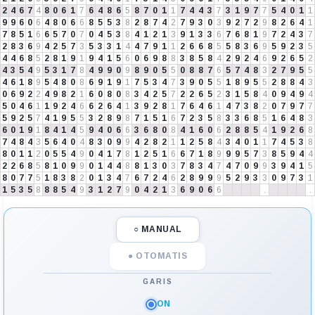
2
4
6
7
4
8
0
6
1
7
6
4
8
6
5
8
7
0
1
1
7
4
4
3
7
3
1
9
7
7
5
4
0
1
1
9
9
6
0
6
4
8
0
6
6
8
5
5
3
8
2
8
7
4
2
7
9
3
0
3
9
2
7
2
9
8
2
6
4
1
7
8
5
1
6
6
5
7
0
7
0
4
5
3
8
4
1
2
1
3
9
1
3
3
6
7
6
8
1
9
7
2
4
3
7
2
8
3
6
9
4
2
5
7
3
5
3
3
1
4
4
7
9
1
1
2
6
6
8
5
5
8
3
6
9
5
9
2
3
5
4
4
6
8
5
2
8
1
9
1
9
4
1
5
6
0
6
9
8
8
3
8
5
8
4
2
9
2
4
6
9
2
6
5
2
4
3
5
4
9
5
3
1
7
8
4
9
9
0
9
8
9
0
5
5
0
8
8
7
6
5
7
4
8
3
2
7
9
5
5
4
6
1
8
9
5
4
8
0
8
6
9
1
9
1
7
5
3
4
7
3
9
0
5
5
1
8
9
5
5
2
8
8
4
3
0
6
9
2
2
4
9
8
2
1
6
0
8
0
8
3
4
2
5
7
2
2
6
5
2
3
1
5
8
4
0
9
4
9
4
5
0
4
6
1
1
9
2
4
6
6
2
6
4
1
3
9
2
8
1
7
6
4
6
1
4
7
3
8
2
0
7
9
7
7
5
9
2
5
7
4
1
9
5
5
3
2
8
9
8
7
1
5
1
6
7
2
3
5
8
3
3
6
8
5
1
6
4
8
3
6
0
1
9
1
8
4
1
4
5
9
4
0
6
6
3
6
8
0
8
4
1
6
0
6
2
8
8
5
4
1
9
2
6
8
7
4
8
4
3
5
6
4
0
4
8
3
0
9
9
4
2
8
2
1
1
2
5
8
4
3
4
0
1
1
7
4
5
3
8
8
0
1
1
2
0
5
5
4
9
0
4
1
7
8
1
2
5
1
6
6
7
1
8
9
9
9
5
7
3
8
5
9
4
4
2
2
6
8
5
8
1
0
9
9
0
1
4
4
8
8
1
3
0
3
7
8
3
4
7
4
7
0
9
9
3
9
4
1
5
8
0
7
7
5
1
8
3
8
2
0
1
3
4
7
6
7
2
4
6
2
8
9
9
9
5
2
9
3
3
0
9
7
3
1
1
5
3
5
8
8
8
5
4
9
3
1
2
7
9
0
4
2
1
3
6
9
0
6
6
.
.
○ MANUAL
● OTOMATIS
GARIS
ON